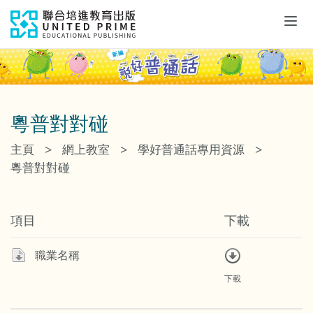
Tog
navi
粵普對對碰
>
>
>
主頁
網上教室
學好普通話專用資源
粵普對對碰
項目
下載
職業名稱
下載