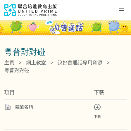
Tog
navi
粵普對對碰
>
>
>
主頁
網上教室
說好普通話專用資源
粵普對對碰
項目
下載
職業名稱
下載