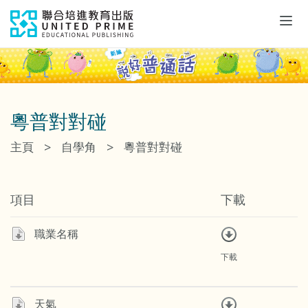
Tog
navi
粵普對對碰
>
>
主頁
自學角
粵普對對碰
項目
下載
職業名稱
下載
天氣