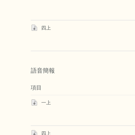
四上
語音簡報
項目
一上
四上